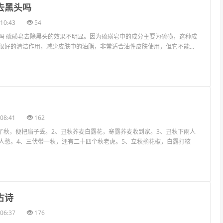
去黑头吗
10:43
54
吗 硫磺皂去除黑头的效果不明显。因为硫磺皂中的成分主要为硫磺，这种成
很好的清洁作用，减少皮肤中的油脂，非常适合油性皮肤使用，但它不能...
08:41
162
立了秋，便把扇子丢。2、丑秋荞麦白露花，寒露荞麦收到家。3、丑秋下雨人
人愁。4、三伏带一秋，还有二十四个秋老虎。5、立秋摘花椒，白露打核
古诗
06:37
176