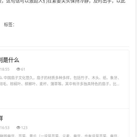
快，这句话可以激励人们在紧要关头保持冷静，及时出手，以此
标签：
别是什么
18:55
61
么 中国扇子文化悠久，扇子的材质多种多样，包括竹子、木头、纸、象牙、
翎毛、棕榈叶、槟榔叶、麦杆、蒲草等。其中有许多独具特色的扇子，比...
鲜
16:53
123
三鲜即蚕豆、苋菜、黄瓜（一说是苋菜、元麦，蚕豆，也有说是苋菜、蚕豆、