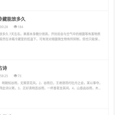
冷藏能放多久
00:28
184
放多久 7天左右。果酱本身糖分很高，开封后会与空气中的细菌等有害物质
虽然在冰箱冷藏室的低温下，可有效对细菌微生物有所抑制，但也只能保...
古诗
58:25
73
1、明朝知谷雨，无策禁花风。2、谷雨日，王君德昂约牡丹之会，某以事夺，
得此词以寄。3、正好清明连谷雨，一杯香茗坐其间。4、山昏函谷雨，木...