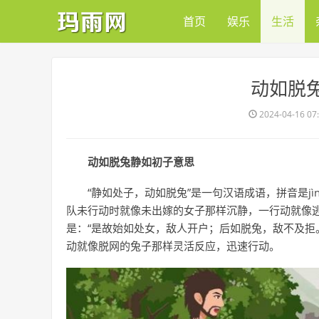
首页
娱乐
生活
​动如脱
2024-04-16 07
动如脱兔静如初子意思
“静如处子，动如脱兔”是一句汉语成语，拼音是jìngr
队未行动时就像未出嫁的女子那样沉静，一行动就像
是：“是故始如处女，敌人开户；后如脱兔，敌不及拒
动就像脱网的兔子那样灵活反应，迅速行动。