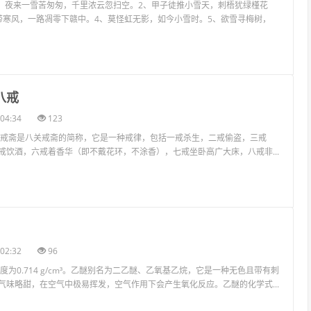
1、夜来一雪苦匆匆，千里浓云忽扫空。2、甲子徒推小雪天，刺梧犹绿槿花
带寒风，一路凋零下赣中。4、莫怪虹无影，如今小雪时。5、欲雪寻梅树，
八戒
04:34
123
八戒斋是八关戒斋的简称，它是一种戒律，包括一戒杀生，二戒偷盗，三戒
戒饮酒，六戒着香华（即不戴花环，不涂香），七戒坐卧高广大床，八戒非...
02:32
96
度为0.714 g/cm³。乙醚别名为二乙醚、乙氧基乙烷，它是一种无色且带有刺
气味略甜，在空气中极易挥发，空气作用下会产生氧化反应。乙醚的化学式...