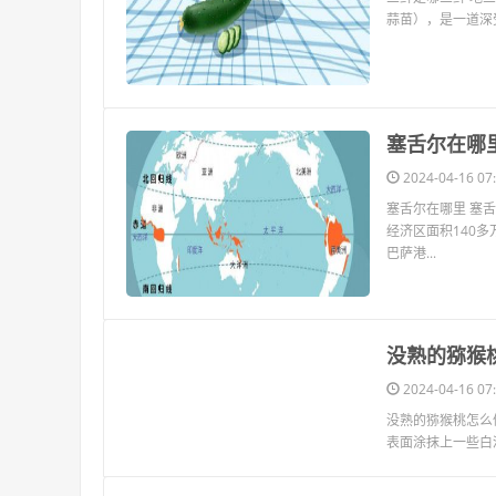
蒜苗），是一道深
​塞舌尔在哪
2024-04-16 07:
塞舌尔在哪里 塞
经济区面积140多万
巴萨港...
​没熟的猕猴
2024-04-16 07:
没熟的猕猴桃怎么
表面涂抹上一些白