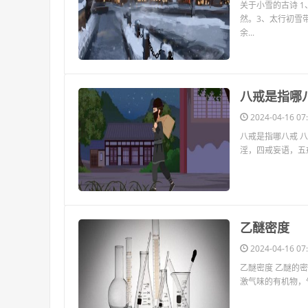
关于小雪的古诗 
然。3、太行初雪
余...
​八戒是指哪
2024-04-16 07:
八戒是指哪八戒 
淫，四戒妄语，五
​乙醚密度
2024-04-16 07:
乙醚密度 乙醚的密
激气味的有机物，