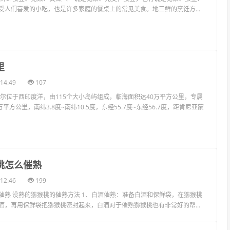
受人们喜爱的小吃，也是许多家庭的餐桌上的常见美食。地三鲜的烹饪方...
里
14:49
107
舌尔位于西印度洋，由115个大小岛屿组成，临海面积达40万平方公里，专属
平方公里，南纬3.8度~南纬10.5度，东经55.7度~东经56.7度，距肯尼亚蒙
桃怎么催熟
12:46
199
催熟 没熟的猕猴桃的催熟方法 1、白酒催熟：准备白酒和保鲜袋，在猕猴桃
酒，再用保鲜袋把猕猴桃密封起来，白酒对于催熟猕猴桃也有非常好的帮...