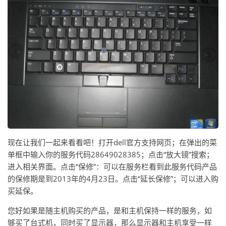
现在让我们一起来看看吧！打开dell官方支持网页；在弹出的菜
单框中输入你的服务代码28649028385；点击“放大镜”搜索；
进入相关界面。点击“保修”：可以在服务栏看到此服务代码产品
的保修期是到2013年的4月23日。点击“延长保修”；可以进入购
买延保。
您好如果是随主机购买的产品，是和主机保持一样的服务，如
够买了台式机，同时买了显示器，那么显示器和主机享受一样