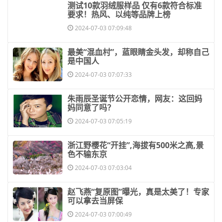
​测试10款羽绒服样品 仅有6款符合标准
要求！热风、以纯等品牌上榜
2024-07-03 07:09:48
​最美“混血村”，蓝眼睛金头发，却称自己
是中国人
2024-07-03 07:07:33
​朱雨辰圣诞节公开恋情，网友：这回妈
妈同意了吗？
2024-07-03 07:05:19
​浙江野樱花“开挂”,海拔有500米之高,景
色不输东京
2024-07-03 07:03:04
​赵飞燕“复原图”曝光，真是太美了！专家
可以拿去当屏保
2024-07-03 07:00:49