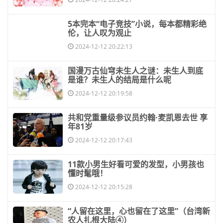
​5本完本“电子竞技”小说，每本都精彩绝
伦，让人叹为观止
2024-12-12 20:22:13
​国漫万古仙穹未生人之谜：未生人到底
是谁？未生人的结局是什么呢
2024-12-12 20:19:58
​共和党重量级参议员约翰·麦凯恩去世 享
年81岁
2024-12-12 20:17:43
​11款小男生好看可爱的发型，小男孩也
懂时髦哦！
2024-12-12 20:15:28
​“人留在这里，心也留在了这里”（台湾新
农人扎根大陆④）