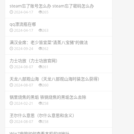
​steam忘了账号怎么办 steam忘了密码怎么办
2024-04-17
265
​qq漂流瓶在哪
2024-04-17
263
​满汉全席：老少皆宜菜“清蒸八宝猪”的做法
2024-09-24
262
​力士功放（力士功放官网）
2024-08-07
261
​天龙八部观山海（天龙八部观山海时装怎么获得）
2024-08-07
260
​锅里烧焦的黑垢 铁锅烧焦的黑垢怎么去除
2024-02-21
258
​玊尔什么意思（尔什么意思和含义）
2024-08-07
258
​Win7电脑如何查看本机的IP地址