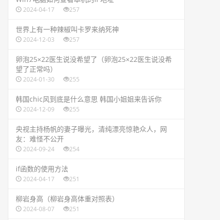
2024-04-17
257
​世界上有一种辣椒叫卡罗来纳死神
2024-12-03
257
​卵泡25×22医生说没希望了（卵泡25×22医生说没希
望了正常吗）
2024-01-30
255
​韩国chic风到底是什么意思 韩国小姐姐来告诉你
2024-12-09
255
​央视主持杨帆的妻子曝光，清纯漂亮惊艳众人，网
友：难怪不公开
2024-09-24
254
​if函数的使用方法
2024-04-17
251
​柳岩身高（柳岩身高体重对照表）
2024-08-07
251