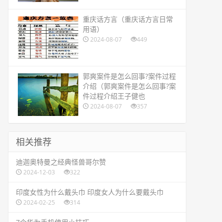
​重庆话方言（重庆话方言日常
用语）
2024-08-07
449
​郭爽案件是怎么回事?案件过程
介绍（郭爽案件是怎么回事?案
件过程介绍王子健也
2024-08-07
357
相关推荐
​迪迦奥特曼之经典怪兽哥尔赞
2024-12-03
322
​印度女性为什么戴头巾 印度女人为什么要戴头巾
2024-02-25
314