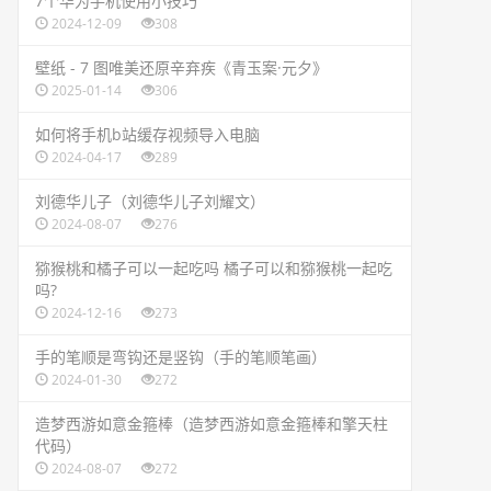
​7个华为手机使用小技巧
2024-12-09
308
​壁纸 - 7 图唯美还原辛弃疾《青玉案·元夕》
2025-01-14
306
​如何将手机b站缓存视频导入电脑
2024-04-17
289
​刘德华儿子（刘德华儿子刘耀文）
2024-08-07
276
​猕猴桃和橘子可以一起吃吗 橘子可以和猕猴桃一起吃
吗?
2024-12-16
273
​手的笔顺是弯钩还是竖钩（手的笔顺笔画）
2024-01-30
272
​造梦西游如意金箍棒（造梦西游如意金箍棒和擎天柱
代码）
2024-08-07
272