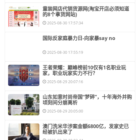
​童装网店代销货源网(淘宝开店必须知道
的8个拿货网站)
2025-08-30 17:57:34
​国际反家庭暴力日-向家暴say no
2025-08-30 17:55:19
​王者荣耀：巅峰榜前10仅有1名职业玩
家，职业玩家实力不行？
2025-08-29 20:07:16
​山东如意时尚帝国“梦碎”，十年海外并购
顷刻间分崩离析
2025-08-29 20:05:00
​澳门洗米华涉案金额6800亿，发家史已
经被扒出来了