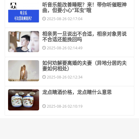
​听音乐能改善睡眠？来！带你听催眠神
曲，但要小心“耳虫”哦
2025-08-26 02:17:04
​相亲男一旦说出不合适，相亲对象男说
不合适还能挽回吗
2025-08-26 02:14:49
​如何劝解要离婚的夫妻（异地分居的夫
妻如何相处）
2025-08-26 02:12:34
​龙点睛酒价格，龙点睛什么意思
2025-08-26 02:10:19
鄂公网安备42011102005185号
鄂ICP备2021000144号-1
联系和投
稿：WEBCI@FOXMAIL.COM