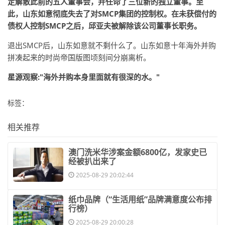
定解散此前的五人董事会，并任命了三位新的独立董事。至
此，山东如意彻底失去了对SMCP集团的控制权。在未获偿付的
债权人控制SMCP之后，邱亚夫被解除该公司董事长职务。
退出SMCP后，山东如意就不剩什么了。山东如意十年海外并购
拼凑起来的时尚帝国版图顷刻间分崩离析。
星源观察:"海外并购本身里面就有很深的水。"
标签：
相关推荐
​澳门洗米华涉案金额6800亿，发家史已
经被扒出来了
2025-08-29 20:02:44
​纸巾品牌（“生活用纸”品牌满意度公布排
行榜）
2025-08-29 20:00:28