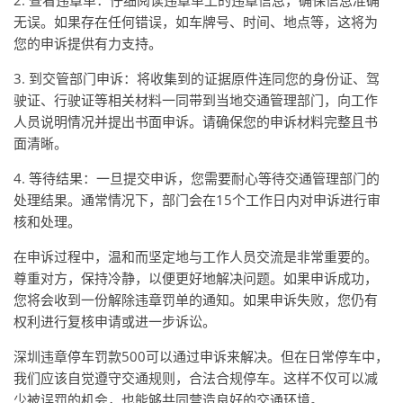
2. 查看违章单：仔细阅读违章单上的违章信息，确保信息准确
无误。如果存在任何错误，如车牌号、时间、地点等，这将为
您的申诉提供有力支持。
3. 到交管部门申诉：将收集到的证据原件连同您的身份证、驾
驶证、行驶证等相关材料一同带到当地交通管理部门，向工作
人员说明情况并提出书面申诉。请确保您的申诉材料完整且书
面清晰。
4. 等待结果：一旦提交申诉，您需要耐心等待交通管理部门的
处理结果。通常情况下，部门会在15个工作日内对申诉进行审
核和处理。
在申诉过程中，温和而坚定地与工作人员交流是非常重要的。
尊重对方，保持冷静，以便更好地解决问题。如果申诉成功，
您将会收到一份解除违章罚单的通知。如果申诉失败，您仍有
权利进行复核申请或进一步诉讼。
深圳违章停车罚款500可以通过申诉来解决。但在日常停车中，
我们应该自觉遵守交通规则，合法合规停车。这样不仅可以减
少被误罚的机会，也能够共同营造良好的交通环境。